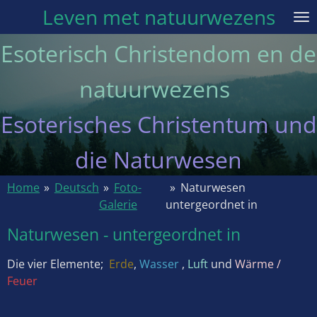
Leven met natuurwezens
Ga
direct
Esoterisch Christendom en de
naar
de
natuurwezens
hoofdinhoud
Esoterisches Christentum und
die Naturwesen
Home
»
Deutsch
»
Foto-
»
Naturwesen
Galerie
untergeordnet in
Naturwesen - untergeordnet in
Die vier Elemente;
Erde
,
Wasser
,
Luft
und
Wärme /
Feuer