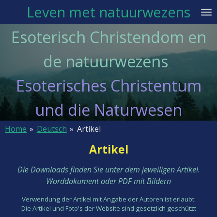
Leven met natuurwezens
Ga
direct
Esoterisch Christendom en
naar
de
de natuurwezens
hoofdinhoud
Esoterisches Christentum
und die Naturwesen
Home
»
Deutsch
»
Artikel
Artikel
Die Downloads finden Sie unter dem jeweiligen Artikel.
Worddokument oder PDF mit Bildern
Verwendung der Artikel mit Angabe der Autoren ist erlaubt.
Die Artikel und Foto's der Website sind gesetzlich geschützt