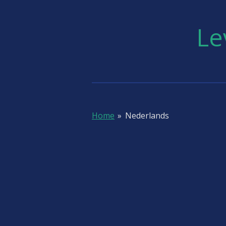
Ga
direct
Le
naar
de
hoofdinhoud
Home
»
Nederlands