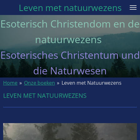
Leven met natuurwezens
Ga
direct
Esoterisch Christendom en de
naar
de
natuurwezens
hoofdinhoud
Esoterisches Christentum und
die Naturwesen
Home
»
Onze boeken
»
Leven met Natuurwezens
LEVEN MET NATUURWEZENS