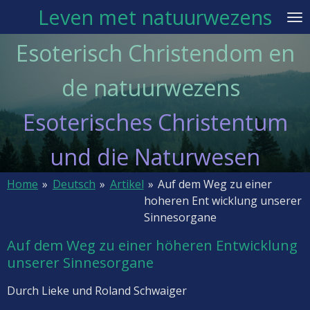
Leven met natuurwezens
Ga
direct
Esoterisch Christendom en
naar
de
de natuurwezens
hoofdinhoud
Esoterisches Christentum
und die Naturwesen
Home
»
Deutsch
»
Artikel
»
Auf dem Weg zu einer
hoheren Ent wicklung unserer
Sinnesorgane
Auf dem Weg zu einer höheren Entwicklung
unserer Sinnesorgane
Durch Lieke und Roland Schwaiger