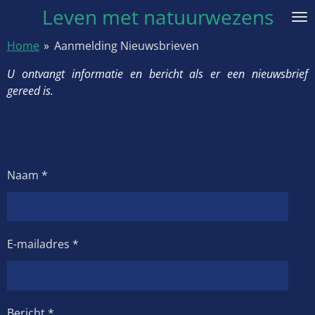
Leven met natuurwezens
Ga
direct
Home
»
Aanmelding Nieuwsbrieven
naar
de
U ontvangt informatie en bericht als er een nieuwsbrief
hoofdinhoud
gereed is.
Naam *
E-mailadres *
Bericht *