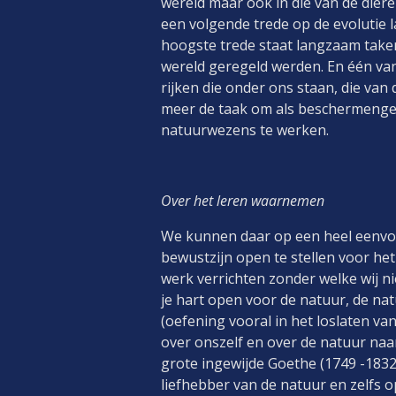
wereld maar ook in die van de dier
een volgende trede op de evolutie l
hoogste trede staat langzaam taken
wereld geregeld werden. En één van
rijken die onder ons staan, die van
meer de taak om als beschermengel
natuurwezens te werken.
Over het leren waarnemen
We kunnen daar op een heel eenvou
bewustzijn open te stellen voor he
werk verrichten zonder welke wij ni
je hart open voor de natuur, de na
(oefening vooral in het loslaten v
over onszelf en over de natuur naa
grote ingewijde Goethe (1749 -1832
liefhebber van de natuur en zelfs 