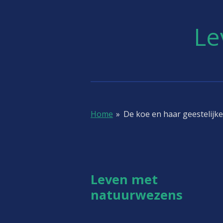
Ga
direct
Le
naar
de
hoofdinhoud
Home
»
De koe en haar geestelijke
Leven met
natuu