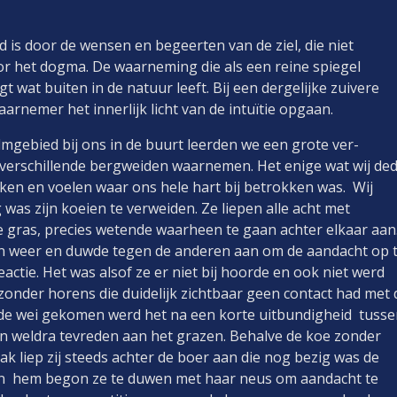
 is door de wensen en begeerten van de ziel, die niet
door het dogma. De waarneming die als een reine spiegel
t wat buiten in de natuur leeft. Bij een dergelijke zuivere
arnemer het innerlijk licht van de intuïtie opgaan.
almgebied bij ons in de buurt leerden we een grote ver-
verschillende bergweiden waarnemen. Het enige wat wij de
ijken en voelen waar ons hele hart bij betrokken was. Wij
as zijn koeien te verweiden. Ze liepen alle acht met
e gras, precies wetende waarheen te gaan achter elkaar aan
 en weer en duwde tegen de anderen aan om de aandacht op 
actie. Het was alsof ze er niet bij hoorde en ook niet werd
zonder horens die duidelijk zichtbaar geen contact had met 
 de wei gekomen werd het na een korte uitbundigheid tuss
n weldra tevreden aan het grazen. Behalve de koe zonder
k liep zij steeds achter de boer aan die nog bezig was de
en hem begon ze te duwen met haar neus om aandacht te