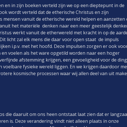
en en in zijn boeken verteld zijn we op een dieptepunt in de
k wordt verteld dat de etherische Christus en zijn
s mensen vanuit de etherische wereld helpen en aanzetten
anuit het materiële denken naar een meer geestelijk denke
ristus werkt vanuit de etherwereld met kracht in op de aard
it licht zal elk mens die daar voor open staat de impuls
kijken i.p.v. met het hoofd. Deze impulsen zorgen er ook voor
n en voelen als het ware opgetild worden naar een hoger
 verfijnde afstemming krijgen, een gevoeligheid voor de din
n voelbare fysieke wereld liggen. En we krijgen daardoor me
rotere kosmische processen waar wij allen deel van uit make
os die daaruit om ons heen ontstaat laat zien dat er langza
ren is. Deze verandering vindt niet alleen plaats in onze