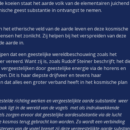
e koeien staat het aarde volk van de elementairen juichend
e kosmische geest substantie in ontvangst te nem
n het etherische veld van de aarde leven en deze kosmische
ensen het zonlicht. Zij helpen bij het verspreiden van deze
rgie diep de aarde in.
rijpen dat een geestelijke wereldbeschouwing zoals het
 vereerd. Want zij is, zoals Rudolf Steiner beschrijft; het di
vergeestelijken door geestelijke energie via de horens en
gen. Dit is haar diepste drijfveer en tevens haar
n dat alles een groter verband heeft in het kosmische plan
gestelde richting werken en vergeestelijkte aarde substantie weer
aak ligt in de wereld van de vogels met als indrukwekkende
s zorgen ervoor dat geestelijke aardesubstantie via de lucht
de kosmos terug gebracht kan worden. Zo wordt een verbinding
sterven van de vogel brengt zij deze vergeestelijkte aarde substan