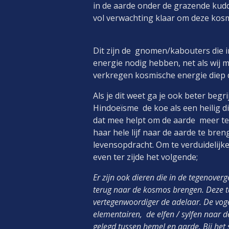
in de aarde onder de grazende kudd
vol verwachting klaar om dez
Dit zijn de gnomen/kabouters die i
energie nodig hebben, net als wij m
verkregen kosmische ene
Als je dit weet ga je ook beter beg
Hindoeïsme de koe als een heilig dier
dat mee helpt om de aarde meer te 
haar hele lijf naar de aarde te bren
levensopdracht. Om te verduidelijke
even ter zijde het volgende;
Er zijn ook dieren die in de tegenover
terug naar de kosmos brengen. Deze t
vertegenwoordiger de adelaar. De vogel
elementairen, de elfen / sylfen naar 
gelegd tussen hemel en aarde. Bij het 