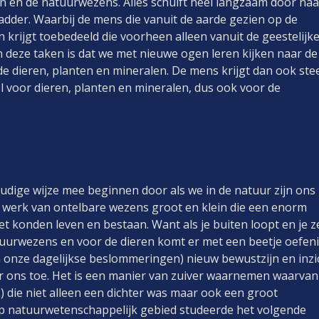
en en de natuurwezens. Alles schuift heel langzaam door naa
adder. Waarbij de mens die vanuit de aarde gezien op de
 krijgt toebedeeld die voorheen alleen vanuit de geestelijk
 deze taken is dat we met nieuwe ogen leren kijken naar de
 de dieren, planten en mineralen. De mens krijgt dan ook ste
 voor dieren, planten en mineralen, dus ook voor de
dige wijze mee beginnen door als we in de natuur zijn ons
t werk van ontelbare wezens groot en klein die een enorm
et konden leven en bestaan. Want als je buiten loopt en je z
tuurwezens en voor de dieren komt er met een beetje oefen
an onze dagelijkse beslommeringen) nieuw bewustzijn en inzi
r ons toe. Het is een manier van zuiver waarnemen waarvan
) die niet alleen een dichter was maar ook een groot
op natuurwetenschappelijk gebied studeerde het volgende