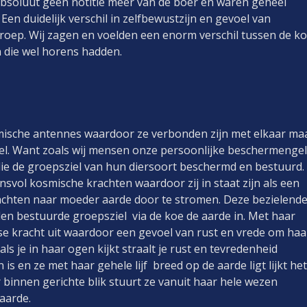
soluut geen notitie meer van de boer en waren geheel
 Een duidelijk verschil in zelfbewustzijn en gevoel van
groep. Wij zagen en voelden een enorm verschil tussen de k
 die wel horens hadden.
he antennes
smische antennes waardoor ze verbonden zijn met elkaar ma
iel. Want zoals wij mensen onze persoonlijke beschermengel
die de groepsziel van hun diersoort beschermd en bestuur
svol kosmische krachten waardoor zij in staat zijn als een
achten naar moeder aarde door te stromen. Deze bezielend
en bestuurde groepsziel via de koe de aarde in. Met haar
dse kracht uit waardoor een gevoel van rust en vrede om haa
als je in haar ogen kijkt straalt je rust en tevredenheid
is en ze met haar gehele lijf breed op de aarde ligt lijkt het
r binnen gerichte blik stuurt ze vanuit haar hele wezen
 door naar de aarde.