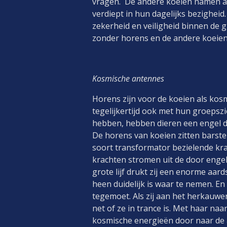
vragen. De andere koeien namen ab
verdiept in hun dagelijks bezigheid.
zekerheid en veiligheid binnen de 
zonder horens en de andere koeien
Kosmisc
Horens zijn voor de koeien als ko
tegelijkertijd ook met hun groepsz
hebben, hebben dieren een engel 
De horens van koeien zitten barsten
soort transformator bezielende kr
krachten stromen uit de door engel
grote lijf drukt zij een enorme aar
heen duidelijk is waar te nemen. En 
tegemoet. Als zij aan het herkauwen 
net of ze in trance is. Met haar naa
kosmische energieën