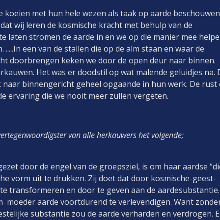
t de koeien met hun hele wezen als taak op aarde beschouwen
k dat wij leren de kosmische kracht met behulp van de
te laten stromen de aarde in en we op die manier mee help
.....In een van de stallen die op de alm staan en waar de
ht doorbrengen keken we door de open deur naar binnen.
erkauwen. Het was er doodstil op wat malende geluidjes na. 
k naar binnengericht geheel opgaande in hun werk. De rust
e ervaring die we nooit meer zullen vergeten.
 vertegenwoordigster van alle herkauwers het volgende;
ezet door de engel van de groepsziel, is om haar aardse “di
sche vorm uit te drukken. Zij doet dat door kosmische-geest-
te transformeren en door te geven aan de aardesubstantie. 
t om moeder aarde voortdurend te verlevendigen. Want zonde
stelijke substantie zou de aarde verharden en verdrogen. 