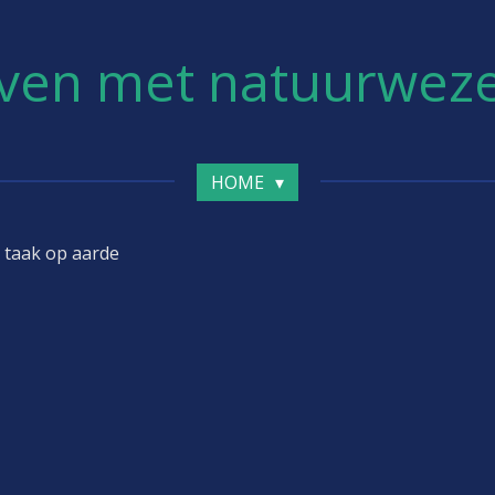
ven met natuurwez
HOME
 taak op aarde
rwezens