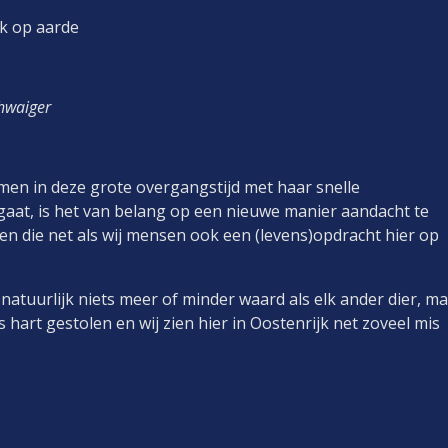
ak op aarde
chwaiger
men in deze grote overgangstijd met haar snelle
 gaat, is het van belang op een nieuwe manier aandacht te
en die net als wij mensen ook een (levens)opdracht hier op
en te vervullen.
is natuurlijk niets meer of minder waard als elk ander dier, m
art gestolen en wij zien hier in Oostenrijk net zoveel mis
e geestelijke wereld