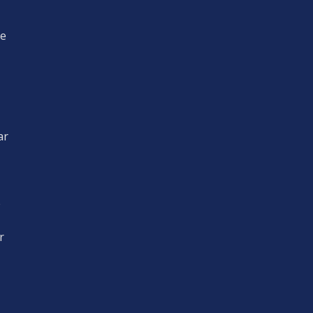
oe
ar
d.
e
r