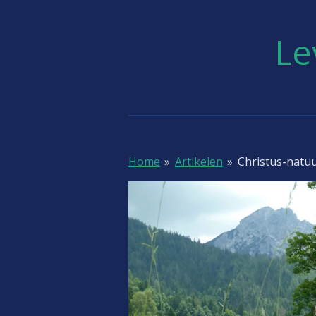
Ga
direct
Le
naar
de
hoofdinhoud
Home
»
Artikelen
»
Christus-natu