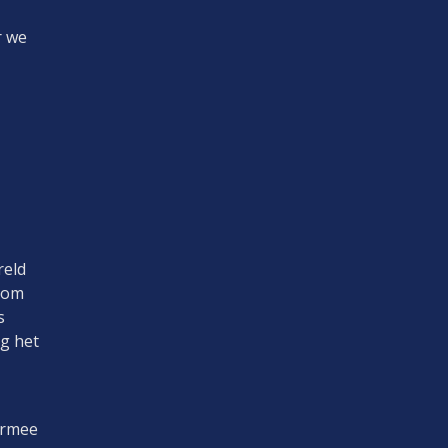
r we
reld
room
s
g het
armee