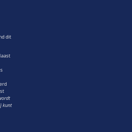
nd dit
Naast
as
werd
st
 wordt
j kunt