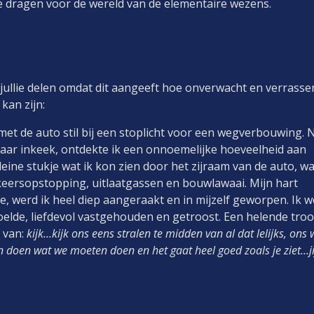
e dragen voor de wereld van de elementaire wezens.
jullie delen omdat dit aangeeft hoe onverwacht en verrasse
kan zijn:
t de auto stil bij een stoplicht voor een wegverbouwing. 
aar inkeek, ontdekte ik een onnoemelijke hoeveelheid aan
eine stukje wat ik kon zien door het zijraam van de auto, w
rkeersopstopping, uitlaatgassen en bouwlawaai. Mijn hart
e, werd ik heel diep aangeraakt en in mijzelf geworpen. Ik 
 voelde, liefdevol vastgehouden en getroost. Een helende troo
 van:
kijk...kijk ons eens stralen te midden van al dat lelijks, ons
 en doen wat we moeten doen en het gaat heel goed zoals je ziet...ji