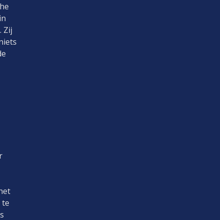
che
in
 Zij
niets
de
r
het
 te
s