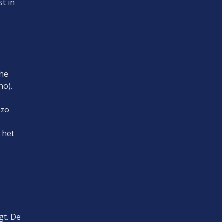
t in
che
no).
 zo
 het
gt. De