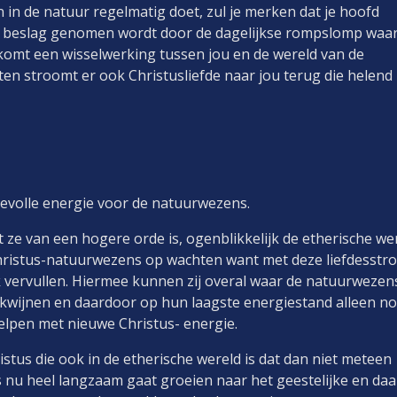
n in de natuur regelmatig doet, zul je merken dat je hoofd
 in beslag genomen wordt door de dagelijkse rompslomp waa
komt een wisselwerking tussen jou en de wereld van de
n stroomt er ook Christusliefde naar jou terug die helend
devolle energie voor de natuurwezens.
 ze van een hogere orde is, ogenblikkelijk de etherische we
 Christus-natuurwezens op wachten want met deze liefdesst
 vervullen. Hiermee kunnen zij overal waar de natuurwezen
wijnen en daardoor op hun laagste energiestand alleen no
lpen met nieuwe Christus- energie.
stus die ook in de etherische wereld is dat dan niet meteen
s nu heel langzaam gaat groeien naar het geestelijke en da