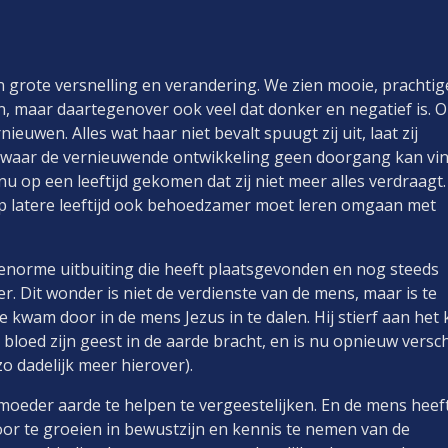
an grote versnelling en verandering. We zien mooie, prachtig
, maar daartegenover ook veel dat donker en negatief is. 
ieuwen. Alles wat haar niet bevalt spuugt zij uit, laat zij
 waar de vernieuwende ontwikkeling geen doorgang kan vi
j nu op een leeftijd gekomen dat zij niet meer alles verdraagt.
e op latere leeftijd ook behoedzamer moet leren omgaan met
 enorme uitbuiting die heeft plaatsgevonden en nog steeds
er. Dit wonder is niet de verdienste van de mens, maar is te
 kwam door in de mens Jezus in te dalen. Hij stierf aan het k
n bloed zijn geest in de aarde bracht, en is nu opnieuw vers
zo dadelijk meer hierover).
oeder aarde te helpen te vergeestelijken. En de mens heef
Door te groeien in bewustzijn en kennis te nemen van de