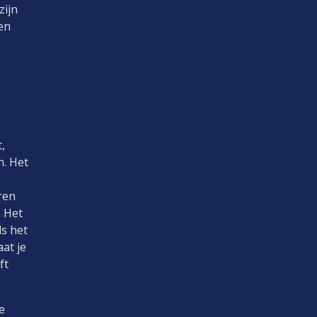
zijn
en
,
n. Het
ren
. Het
ls het
aat je
ft
e