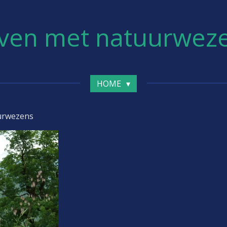
ven met natuurwez
HOME
urwezens