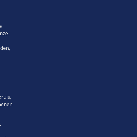
e
Onze
nden,
ruis,
chenen
t