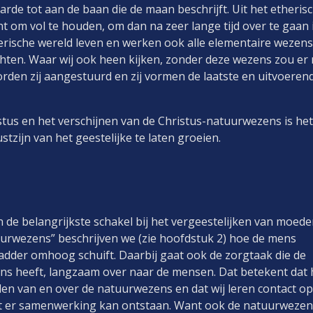
aarde tot aan de baan die de maan beschrijft. Uit het etheris
t om vol te houden, om dan na zeer lange tijd over te gaan 
erische wereld leven en werken ook alle elementaire wezens.
hten. Waar wij ook heen kijken, zonder deze wezens zou er 
orden zij aangestuurd en zij vormen de laatste en uitvoeren
stus en het verschijnen van de Christus-natuurwezens is het
zijn van het geestelijke te laten groeien.
n de belangrijkste schakel bij het vergeestelijken van moede
uurwezens” beschrijven we (zie hoofdstuk 2) hoe de mens
adder omhoog schuift. Daarbij gaat ook de zorgtaak die de
s heeft, langzaam over naar de mensen. Dat betekent dat 
len van en over de natuurwezens en dat wij leren contact op
 er samenwerking kan ontstaan. Want ook de natuurwezen