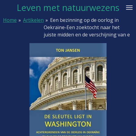
Leven met natuurwezens
Ga
direct
Home
»
Artikelen
»
Een bezinning op de oorlog in
naar
Oekraïne-Een zoektocht naar het
de
juiste midden en de verschijning van e
hoofdinhoud