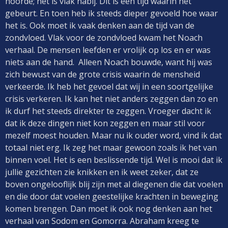
hoorde; het is vlak nabij. Dit is een tijd waarin het
gebeurt. En toen heb ik steeds dieper gevoeld hoe waar
het is. Ook moet ik vaak denken aan de tijd van de
zondvloed. Vlak voor de zondvloed kwam het Noach
verhaal. De mensen leefden er vrolijk op los en er was
niets aan de hand. Alleen Noach bouwde, want hij was
zich bewust van de grote crisis waarin de mensheid
verkeerde. Ik heb het gevoel dat wij in een soortgelijke
crisis verkeren. Ik kan het niet anders zeggen dan zo en
ik durf het steeds direkter te zeggen. Vroeger dacht ik
dat ik deze dingen niet kon zeggen en maar stil voor
mezelf moest houden. Maar nu ik ouder word, vind ik dat
totaal niet erg. Ik zeg het maar gewoon zoals ik het van
binnen voel. Het is een beslissende tijd. Wel is mooi dat ik
jullie gezichten zie knikken en ik weet zeker, dat ze
boven ongelooflijk blij zijn met al diegenen die dat voelen
en die door dat voelen geestelijke krachten in beweging
komen brengen. Dan moet ik ook nog denken aan het
verhaal van Sodom en Gomorra. Abraham kreeg te