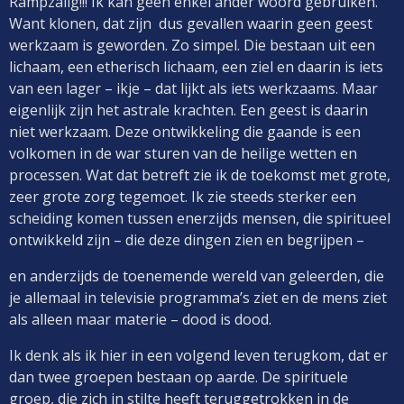
Rampzalig!!! Ik kan geen enkel ander woord gebruiken.
Want klonen, dat zijn dus gevallen waarin geen geest
werkzaam is geworden. Zo simpel. Die bestaan uit een
lichaam, een etherisch lichaam, een ziel en daarin is iets
van een lager – ikje – dat
lijkt
als iets werkzaams. Maar
eigenlijk zijn het astrale krachten. Een geest is daarin
niet werkzaam. Deze ontwikkeling die gaande is een
volkomen in de war sturen van de heilige wetten en
processen. Wat dat betreft zie ik de toekomst met grote,
zeer grote zorg tegemoet. Ik zie steeds sterker een
scheiding komen tussen enerzijds mensen, die spiritueel
ontwikkeld zijn – die deze dingen zien en begrijpen –
en anderzijds de toenemende wereld van geleerden, die
je allemaal in televisie programma’s ziet en de mens ziet
als alleen maar materie – dood is dood.
Ik denk als ik hier in een volgend leven terugkom, dat er
dan twee groepen bestaan op aarde. De spirituele
groep, die zich in stilte heeft teruggetrokken in de