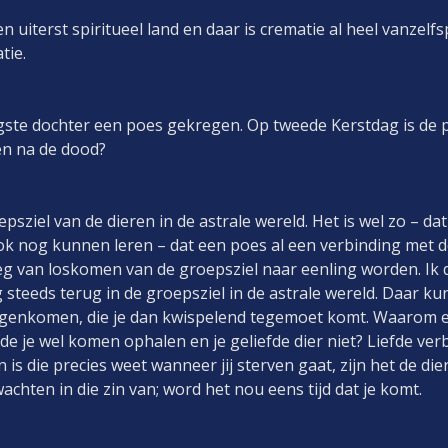
en uiterst spiritueel land en daar is crematie al heel vanze
tie.
ngste dochter een poes gekregen. Op tweede Kerstdag is de
en na de dood?
psziel van de dieren in de astrale wereld. Het is wel zo – da
k nog kunnen leren – dat een poes al een verbinding met
g van loskomen van de groepsziel naar eenling worden. Ik 
steeds terug in de groepsziel in de astrale wereld. Daar ku
tegenkomen, die je dan kwispelend tegemoet komt. Waarom e
e je wel komen ophalen en je geliefde dier niet? Liefde verbi
n is die precies weet wanneer jij sterven gaat, zijn het de die
achten in die zin van; word het nou eens tijd dat je komt.