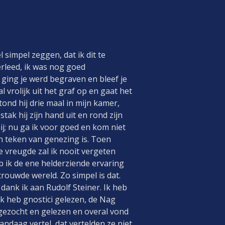
 simpel zeggen, dat ik dit te
erleed, ik was nog goed
ging je werd begraven en bleef je
 vrolijk uit het graf op en gaat het
ond hij drie maal in mijn kamer,
tak hij zijn hand uit en rond zijn
 hij; nu ga ik voor goed en kom niet
n teken van genezing is. Toen
e vreugde zal ik nooit vergeten
heb ik de ene helderziende ervaring
rouwde wereld. Zo simpel is dat.
 dank ik aan Rudolf Steiner. Ik heb
Ik heb gnostici gelezen, de Nag
gezocht en gelezen en overal vond
andaag vertel, dat vertelden ze niet.