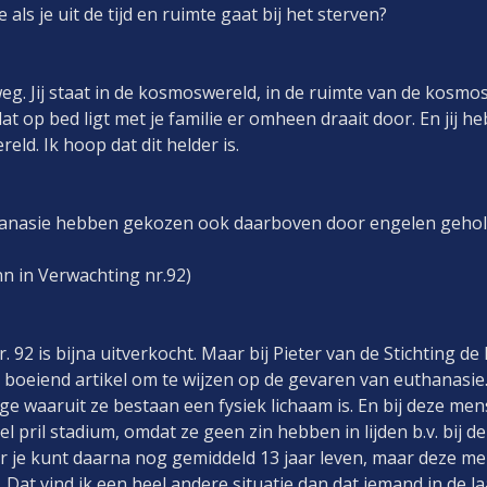
ls je uit de tijd en ruimte gaat bij het sterven?
 weg. Jij staat in de kosmoswereld, in de ruimte van de kosmos
t op bed ligt met je familie er omheen draait door. En jij h
ld. Ik hoop dat dit helder is.
anasie hebben gekozen ook daarboven door engelen gehol
nn in Verwachting nr.92)
. 92 is bijna uitverkocht. Maar bij Pieter van de Stichting de 
l boeiend artikel om te wijzen op de gevaren van euthanasie. 
ge waaruit ze bestaan een fysiek lichaam is. En bij deze me
l pril stadium, omdat ze geen zin hebben in lijden b.v. bij de
ar je kunt daarna nog gemiddeld 13 jaar leven, maar deze 
at vind ik een heel andere situatie dan dat iemand in de laa