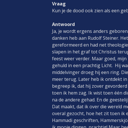
Vraag
Kun je de dood ook zien als een geb
Antwoord
Ja, je wordt ergens anders geboren. 
danken heb aan Rudolf Steiner. Het
gereformeerd en had net theologie 
slapen in het graf tot Christus ter
feest weer verder. Maar goed, mijn 
gehuld in een prachtig Licht. Hij wa
middelvinger droeg hij een ring. Die 
meer terug. Later heb ik ontdekt i
begreep ik, dat hij zover gevorderd
toen ik hem zag. Ik wist toen één di
na de andere gehad. En de geestelij
Dat maakt, dat ik over die wereld me
overal gezocht, hoe het zit toen ik
Hammadi geschriften, Hammerskjöld,
ik mooie dingen, prachtig! Maar heel