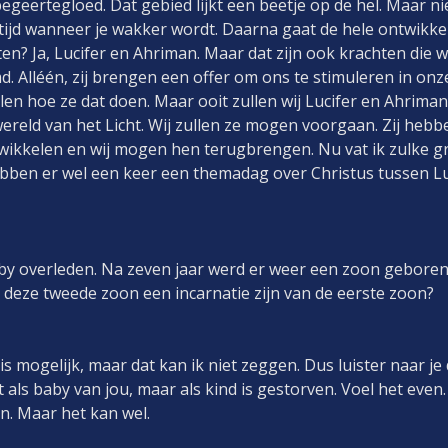
begeertegloed. Dat gebied lijkt een beetje op de hel. Maar nie
ijd wanneer je wakker wordt. Daarna gaat de hele ontwikke
en? Ja, Lucifer en Ahriman. Maar dat zijn ook krachten die 
d. Alléén, zij brengen een offer om ons te stimuleren in on
len hoe ze dat doen. Maar ooit zullen wij Lucifer en Ahriman
ereld van het Licht. Wij zullen ze mogen voorgaan. Zij hebb
wikkelen en wij mogen hen terugbrengen. Nu vat ik zulke g
hebben er wel een keer een themadag over Christus tussen 
baby overleden. Na zeven jaar werd er weer een zoon gebore
an deze tweede zoon een incarnatie zijn van de eerste zoon?
is mogelijk, maar dat kan ik niet zeggen. Dus luister naar j
niet als baby van jou, maar als kind is gestorven. Voel het ev
n. Maar het kan wel.