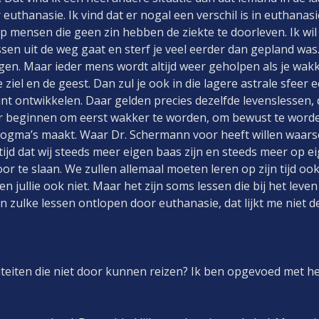
 euthanasie. Ik vind dat er nogal een verschil is in euthanas
 op mensen die geen zin hebben de ziekte te doorleven. Ik wi
ssen uit de weg gaat en sterf je veel eerder dan gepland was.
. Maar ieder mens wordt altijd weer geholpen als je wakke
ziel en de geest. Dan zul je ook in die lagere astrale sfeer 
t ontwikkelen. Daar gelden precies dezelfde levenslessen, 
er beginnen om eerst wakker te worden, om bewust te worden
dogma’s maakt. Waar Dr. Schermann voor heeft willen waarsc
ijd dat wij steeds meer eigen baas zijn en steeds meer op eig
or te slaan. We zullen allemaal moeten leren op zijn tijd ook 
en jullie ook niet. Maar het zijn soms lessen die bij het lev
En zulke lessen ontlopen door euthanasie, dat lijkt me niet d
titeiten die niet door kunnen reizen? Ik ben opgevoed met he