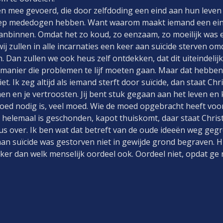
 mee gevoerd, die door zelfdoding een eind aan hun leven
iep mededogen hebben. Want waarom maakt iemand een eind 
nbinnen. Omdat het zo koud, zo eenzaam, zo moeilijk was e
j zullen in alle incarnaties een keer aan suïcide sterven omd
 Dan zullen we ook heus zelf ontdekken, dat dit uiteindelijk 
 manier die problemen te lijf moeten gaan. Maar dat hebbe
t. Ik zeg altijd als iemand sterft door suïcide, dan staat Chr
rmen en je vertroosten. Jij bent stuk gegaan aan het leven e
 moed nodig is, veel moed. Wie de moed opgebracht heeft voo
helemaal is geschonden, kapot thuiskomt, daar staat Christu
us over. Ik ben wat dat betreft van de oude ideeën weg gegro
n suïcide was gestorven niet in gewijde grond begraven. Hij
ijker dan welk menselijk oordeel ook. Oordeel niet, opdat ge