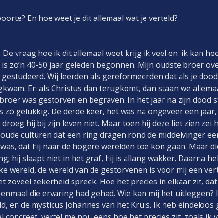
oorte? En hoe weet je dit allemaal wat je verteld?
De vraag hoe ik dit allemaal weet krijg ik veel en ik kan heel
 is zo’n 40-50 jaar geleden begonnen. Mijn oudste broer ov
gestudeerd. Wij leerden als gereformeerden dat als je dood 
ugkwam. En als Christus dan terugkomt, dan staan we allemaal
broer was gestorven en begraven. In het jaar na zijn dood st
s zó gelukkig. De derde keer, het was na ongeveer een jaar, s
droeg hij bij zijn leven niet. Maar toen hij deze liet zien zei
n oude culturen dat een ring dragen rond de middelvinger ee
 was, dat hij naar de hogere werelden toe kon gaan. Maar di
ng; hij slaapt niet in het graf, hij is allang wakker. Daarna 
ke wereld, de wereld van de gestorvenen is voor mij een vert
t zoveel zekerheid spreek. Hoe het precies in elkaar zit, dat
 eenmaal die ervaring had gehad. Wie kan mij het uitleggen? 
 en de mysticus Johannes van het Kruis. Ik heb eindeloos 
 concreet, vertel me nou eens hoe het precies zit, zoals ik v