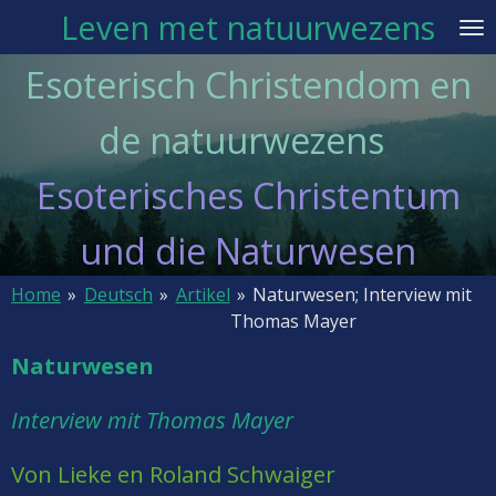
Leven met natuurwezens
Ga
direct
Esoterisch Christendom en
naar
de
de natuurwezens
hoofdinhoud
Esoterisches Christentum
und die Naturwesen
Home
»
Deutsch
»
Artikel
»
Naturwesen; Interview mit
Thomas Mayer
Naturwesen
Interview mit Thomas Mayer
Von Lieke en Roland Schwaiger