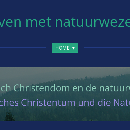
ven met natuurwez
HOME
sch Christendom en de natuu
sches Christentum und die Na