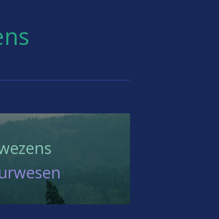
ens
rwezens
turwesen