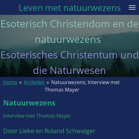
Leven met natuurwezens
Ga
direct
Esoterisch Christendom en de
naar
de
natuurwezens
hoofdinhoud
Esoterisches Christentum und
die Naturwesen
Home
»
Artikelen
»
Natuurwezens; Interview met
Thomas Mayer
Natuurwezens
Interview met Thomas Mayer
Door Lieke en Roland Schwaiger