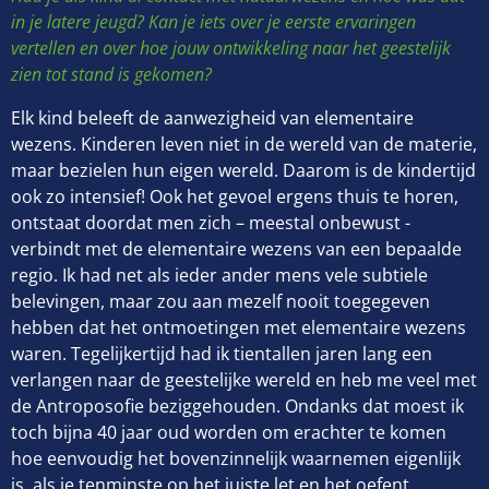
in je latere jeugd? Kan je iets over je eerste ervaringen
vertellen en over hoe jouw ontwikkeling naar het geestelijk
zien tot stand is gekomen?
Elk kind beleeft de aanwezigheid van elementaire
wezens. Kinderen leven niet in de wereld van de materie,
maar bezielen hun eigen wereld. Daarom is de kindertijd
ook zo intensief! Ook het gevoel ergens thuis te horen,
ontstaat doordat men zich – meestal onbewust -
verbindt met de elementaire wezens van een bepaalde
regio. Ik had net als ieder ander mens vele subtiele
belevingen, maar zou aan mezelf nooit toegegeven
hebben dat het ontmoetingen met elementaire wezens
waren. Tegelijkertijd had ik tientallen jaren lang een
verlangen naar de geestelijke wereld en heb me veel met
de Antroposofie beziggehouden. Ondanks dat moest ik
toch bijna 40 jaar oud worden om erachter te komen
hoe eenvoudig het bovenzinnelijk waarnemen eigenlijk
is, als je tenminste op het juiste let en het oefent.